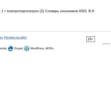
 1 • электропиропатрон (2) Словарь синонимов ASIS. В.Н.
ка
,
Реклама на сайте
18+
omla,
Drupal,
WordPress, MODx.