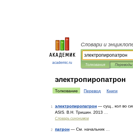
Словари и энциклоп
academic.ru
Толкования
Переводы
электропиропатрон
Толкование
Перевод
Книги
электропиропатрон
— сущ., кол во си
1
ASIS. В.Н. Тришин. 2013 …
Словарь синонимов
патрон
— См. начальник …
2