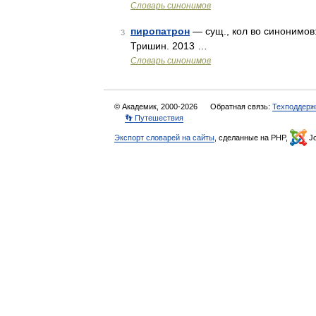
Словарь синонимов
пиропатрон
— сущ., кол во синонимов:
3
Тришин. 2013 …
Словарь синонимов
© Академик, 2000-2026
Обратная связь:
Техподдерж
👣 Путешествия
Экспорт словарей на сайты
, сделанные на PHP,
Jo